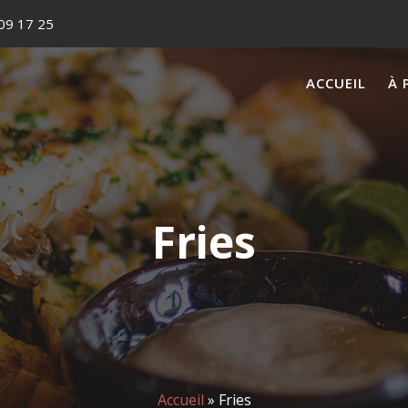
09 17 25
ACCUEIL
À 
Fries
Accueil
»
Fries