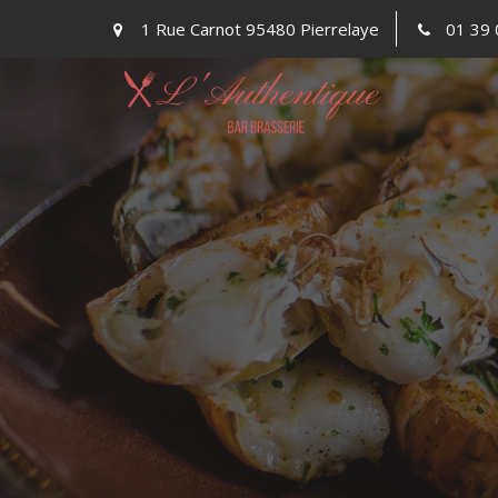
Skip
1 Rue Carnot 95480 Pierrelaye
01 39 
to
content