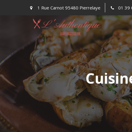
Skip
1 Rue Carnot 95480 Pierrelaye
01 39 
to
content
Cuisin