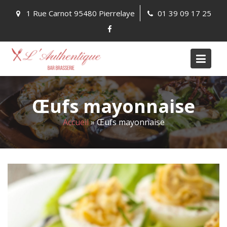
Skip
1 Rue Carnot 95480 Pierrelaye
01 39 09 17 25
to
content
Œufs mayonnaise
Accueil
»
Œufs mayonnaise