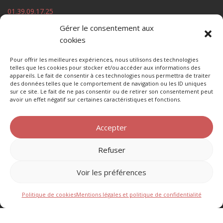
01.39.09.17.25
Gérer le consentement aux
cookies
Horaires
Pour offrir les meilleures expériences, nous utilisons des technologies
telles que les cookies pour stocker et/ou accéder aux informations des
Lundi : 12:00 – 14:30
appareils. Le fait de consentir à ces technologies nous permettra de traiter
des données telles que le comportement de navigation ou les ID uniques
Mardi : 12:00 – 14:30
sur ce site. Le fait de ne pas consentir ou de retirer son consentement peut
Mercredi : 12:00 – 14:30
avoir un effet négatif sur certaines caractéristiques et fonctions.
Jeudi : 12:00 – 14:30
Vendredi : 12:00 – 14:30
Accepter
Samedi : Fermé (sauf réservation 15 pers. min)
Dimanche : Fermé
Refuser
Voir les préférences
Politique de cookies
Mentions légales et politique de confidentialité
© 2026 Bar Brasserie L'Authentique⎪Conception/réalisation :
Sonya Mokred