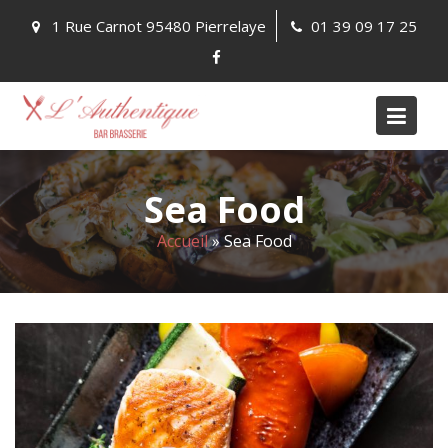
Skip
1 Rue Carnot 95480 Pierrelaye
01 39 09 17 25
to
content
Sea Food
Accueil
»
Sea Food