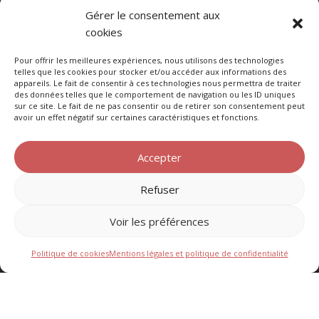
Gérer le consentement aux
cookies
Horaires
Pour offrir les meilleures expériences, nous utilisons des technologies
telles que les cookies pour stocker et/ou accéder aux informations des
Lundi : 12:00 – 14:30
appareils. Le fait de consentir à ces technologies nous permettra de traiter
des données telles que le comportement de navigation ou les ID uniques
Mardi : 12:00 – 14:30
sur ce site. Le fait de ne pas consentir ou de retirer son consentement peut
Mercredi : 12:00 – 14:30
avoir un effet négatif sur certaines caractéristiques et fonctions.
Jeudi : 12:00 – 14:30
Vendredi : 12:00 – 14:30
Accepter
Samedi : Fermé (sauf réservation 15 pers. min)
Dimanche : Fermé
Refuser
Voir les préférences
Politique de cookies
Mentions légales et politique de confidentialité
© 2026 Bar Brasserie L'Authentique⎪Conception/réalisation :
Sonya Mokred